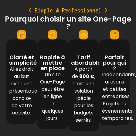
< Simple & Professionnel >
Pourquoi choisir un site One-Page
?
Clarté et
Rapide à
Tarif
Parfait
simplicité
mettre
abordable
pour qui
en place
?
Allez droit
À partir
Un site
Indépendants
au but
de
800 €
,
One-Page
artisans
avec une
c’est une
peut être
et petites
présentation
solution
en ligne
entreprises.
concise
idéale
en
Projets ou
de votre
pour les
quelques
événements
activité.
budgets
jours.
temporaires.
serrés.